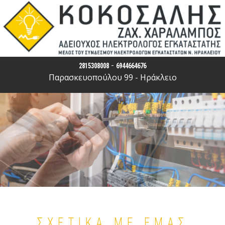
-
2815308008
6944664676
Παρασκευοπούλου 99 - Ηράκλειο
ΣΧΕΤΙΚΑ ΜΕ ΕΜΑΣ