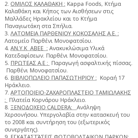
2.
ΟΜΙΛΟΣ ΚΑΛΑΘΑΚΗ :
Kappa Foods, Κτήμα
Καλαθάκη και Κήπος των Αισθήσεων στις
Μαλλάδες Ηρακλείου και το Κτήμα
Παναγιωτάκη στα Σπήλια.
3.
ΛΑΤΟΜΕΙΑ ΠΑΡΘΕΝΙΟΥ ΚΟΚΟΣΑΛΗΣ Α.Ε. :
Λατομείο Παρθένι Μονοφατσίου.
4.
ΑΝ.Υ.Κ ΑΒΕΕ :
Ανακυκλώσιμα Υλικά
Κατεδαφίσεων. Παρθένι Μονοφατσίου.
5.
ΠΡΩΤΕΑΣ Α.Ε :
Παραγωγή ασφαλτικής πίσσας.
Παρθένι Μονοφατσίου.
6.
ΒΙΒΛΙΟΠΩΛΕΙΟ ΠΑΠΑΣΩΤΗΡΙΟΥ :
Κοραή 17
Ηράκλειο.
7.
ΑΡΤΟΠΟΙΕΙΟ-ΖΑΧΑΡΟΠΛΑΣΤΕΙΟ ΤΑΜΙΩΛΑΚΗΣ
:
Πλατεία Κορνάρου Ηράκλειο.
8.
ΞΕΝΟΔΟΧΕΙΟ CALDERA:
Ανάληψη
Χερσονήσου. Υπεργολαβία στην κατασκευή του
το 2008 και συντήρηση του (εξωτερικός
συνεργάτης).
9.
ΕΓΚΑΤΑΣΤΆΣΕΙΣ ΦΩΤΟΒΟΛΤΑΙΚΩΝ ΠΑΡΚΩΝ: